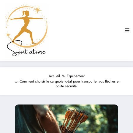
Aller
au
contenu
Accueil
Equipement
Comment choisir le carquois idéal pour transporter vos flèches en
toute sécurité