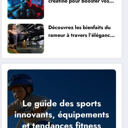
créatine pour booster vos
performances sportives
Découvrez les bienfaits du
rameur à travers l’élégance
du WaterRower
Le guide des sports
innovants, équipements
et tendances fitness