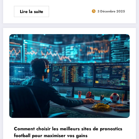
Lire la suite
3 Décembre 2025
Comment choisir les meilleurs sites de pronostics
football pour maximiser vos gains