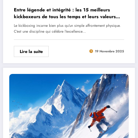
Entre légende et intégrité : les 15 meilleurs
kickboxeurs de tous les temps et leurs valeurs
exemplaires
Le kickboxing incarne bien plus qu'un simple affrontement physique.
C'est une discipline qui célèbre l'excellence…
Lire la suite
19 Novembre 2025