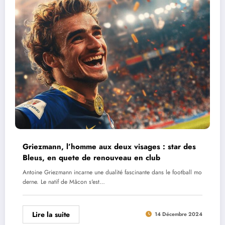
Griezmann, l’homme aux deux visages : star des
Bleus, en quete de renouveau en club
Antoine Griezmann incarne une dualité fascinante dans le football mo
derne. Le natif de Mâcon s'est…
Lire la suite
14 Décembre 2024