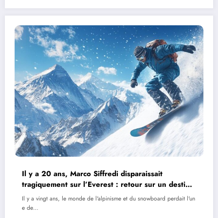
Il y a 20 ans, Marco Siffredi disparaissait
tragiquement sur l’Everest : retour sur un destin
brise
Il y a vingt ans, le monde de l'alpinisme et du snowboard perdait l'un
e de…