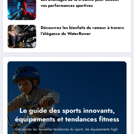
vos performances sportives
Découvrez les bienfaits du rameur à travers
l’élégance du WaterRower
Le guide des sports innovants,
équipements et tendances fitness
Découvrez les nouvelles tendances du sport, les équipements high-